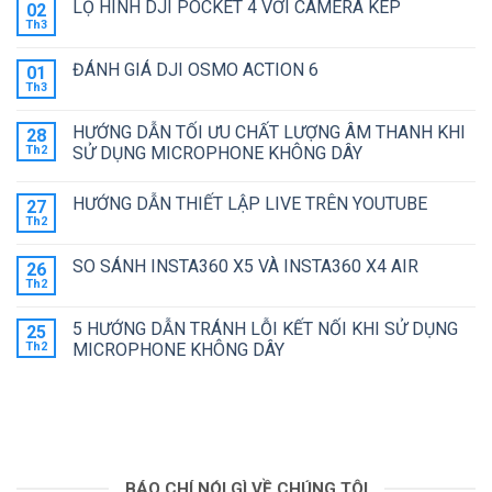
CÂN
ẢNH
LỘ HÌNH DJI POCKET 4 VỚI CAMERA KÉP
02
luận
BẰNG
KỸ
ở
Th3
TRẮNG
THUẬT
Không
ACTION
TRONG
SỐ
có
6
NHIẾP
HOẠT
bình
HAY
ĐÁNH GIÁ DJI OSMO ACTION 6
01
ẢNH
ĐỘNG
luận
ACTION
ở
Th3
NHƯ
Không
5
LỘ
THẾ
có
PRO
HÌNH
NÀO
bình
ĐÁNG
DJI
HƯỚNG DẪN TỐI ƯU CHẤT LƯỢNG ÂM THANH KHI
?
28
luận
MUA
POCKET
ở
Th2
SỬ DỤNG MICROPHONE KHÔNG DÂY
HƠN?
4
ĐÁNH
VỚI
Không
GIÁ
CAMERA
có
DJI
KÉP
HƯỚNG DẪN THIẾT LẬP LIVE TRÊN YOUTUBE
27
bình
OSMO
luận
ACTION
Th2
Không
ở
6
có
HƯỚNG
bình
DẪN
SO SÁNH INSTA360 X5 VÀ INSTA360 X4 AIR
26
luận
TỐI
ở
Th2
ƯU
Không
HƯỚNG
CHẤT
có
DẪN
LƯỢNG
bình
THIẾT
5 HƯỚNG DẪN TRÁNH LỖI KẾT NỐI KHI SỬ DỤNG
25
ÂM
luận
LẬP
ở
Th2
THANH
MICROPHONE KHÔNG DÂY
LIVE
SO
KHI
TRÊN
Không
SÁNH
SỬ
YOUTUBE
có
INSTA360
DỤNG
bình
X5
MICROPHONE
luận
VÀ
KHÔNG
ở
INSTA360
DÂY
5
X4
HƯỚNG
AIR
DẪN
TRÁNH
BÁO CHÍ NÓI GÌ VỀ CHÚNG TÔI