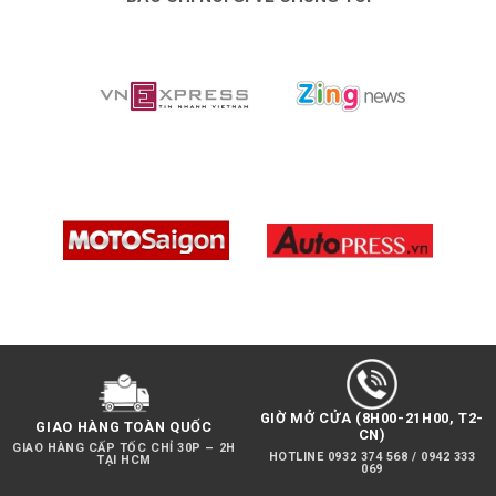
LỖI
KẾT
NỐI
KHI
SỬ
DỤNG
MICROPHONE
KHÔNG
DÂY
GIỜ MỞ CỬA (8H00-21H00, T2-
GIAO HÀNG TOÀN QUỐC
CN)
GIAO HÀNG CẤP TỐC CHỈ 30P – 2H
HOTLINE 0932 374 568 / 0942 333
TẠI HCM
069