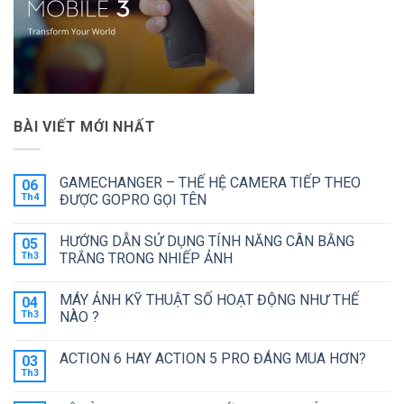
BÀI VIẾT MỚI NHẤT
GAMECHANGER – THẾ HỆ CAMERA TIẾP THEO
06
Th4
ĐƯỢC GOPRO GỌI TÊN
Không
có
HƯỚNG DẪN SỬ DỤNG TÍNH NĂNG CÂN BẰNG
05
bình
luận
Th3
TRẮNG TRONG NHIẾP ẢNH
ở
GAMECHANGER
Không
–
có
MÁY ẢNH KỸ THUẬT SỐ HOẠT ĐỘNG NHƯ THẾ
04
THẾ
bình
HỆ
luận
Th3
NÀO ?
CAMERA
ở
TIẾP
HƯỚNG
Không
THEO
DẪN
có
ACTION 6 HAY ACTION 5 PRO ĐÁNG MUA HƠN?
03
ĐƯỢC
SỬ
bình
GOPRO
DỤNG
luận
Th3
Không
GỌI
TÍNH
ở
có
TÊN
NĂNG
MÁY
bình