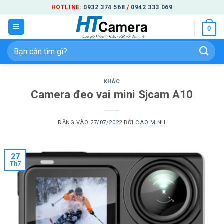
Bỏ
HOTLINE:
0932 374 568
/
0942 333 069
qua
0
nội
dung
Tìm
kiếm:
KHÁC
Camera đeo vai mini Sjcam A10
ĐĂNG VÀO
27/07/2022
BỞI
CAO MINH
27
Th7