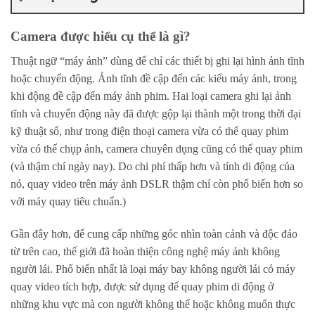
Camera được hiểu cụ thể là gì?
Thuật ngữ “máy ảnh” dùng để chỉ các thiết bị ghi lại hình ảnh tĩnh
hoặc chuyển động. Ảnh tĩnh đề cập đến các kiểu máy ảnh, trong
khi động đề cập đến máy ảnh phim. Hai loại camera ghi lại ảnh
tĩnh và chuyển động này đã được gộp lại thành một trong thời đại
kỹ thuật số, như trong điện thoại camera vừa có thể quay phim
vừa có thể chụp ảnh, camera chuyên dụng cũng có thể quay phim
(và thậm chí ngày nay). Do chi phí thấp hơn và tính di động của
nó, quay video trên máy ảnh DSLR thậm chí còn phổ biến hơn so
với máy quay tiêu chuẩn.)
Gần đây hơn, để cung cấp những góc nhìn toàn cảnh và độc đáo
từ trên cao, thế giới đã hoàn thiện công nghệ máy ảnh không
người lái. Phổ biến nhất là loại máy bay không người lái có máy
quay video tích hợp, được sử dụng để quay phim di động ở
những khu vực mà con người không thể hoặc không muốn thực