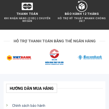
THANH TOÁN
BẢO HÀNH 12 THÁNG
KHI NHẬN HÀNG (COD) | CHUYỂN
HỖ TRỢ KỸ THUẬT NHANH CHÓNG
KHOẢN
24/7
HỖ TRỢ THANH TOÁN BẰNG THẺ NGÂN HÀNG
HƯỚNG DẪN MUA HÀNG
Chính sách bảo hành